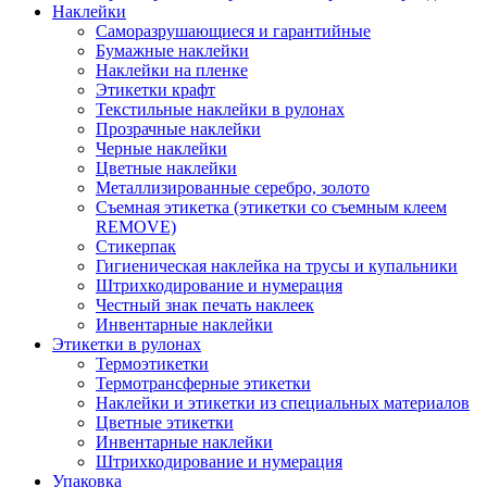
Наклейки
Саморазрушающиеся и гарантийные
Бумажные наклейки
Наклейки на пленке
Этикетки крафт
Текстильные наклейки в рулонах
Прозрачные наклейки
Черные наклейки
Цветные наклейки
Металлизированные серебро, золото
Съемная этикетка (этикетки со съемным клеем
REMOVE)
Стикерпак
Гигиеническая наклейка на трусы и купальники
Штрихкодирование и нумерация
Честный знак печать наклеек
Инвентарные наклейки
Этикетки в рулонах
Термоэтикетки
Термотрансферные этикетки
Наклейки и этикетки из специальных материалов
Цветные этикетки
Инвентарные наклейки
Штрихкодирование и нумерация
Упаковка