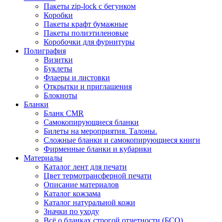
Пакеты zip-lock с бегунком
Коробки
Пакеты крафт бумажные
Пакеты полиэтиленовые
Коробочки для фурнитуры
Полиграфия
Визитки
Буклеты
Флаеры и листовки
Открытки и приглашения
Блокноты
Бланки
Бланк CMR
Самокопирующиеся бланки
Билеты на мероприятия. Талоны.
Сложные бланки и самокопирующиеся книги
Фирменные бланки и кубарики
Материалы
Каталог лент для печати
Цвет термотрансферной печати
Описание материалов
Каталог кожзама
Каталог натуральной кожи
Значки по уходу
Всё о бланках строгой отчетности (БСО)