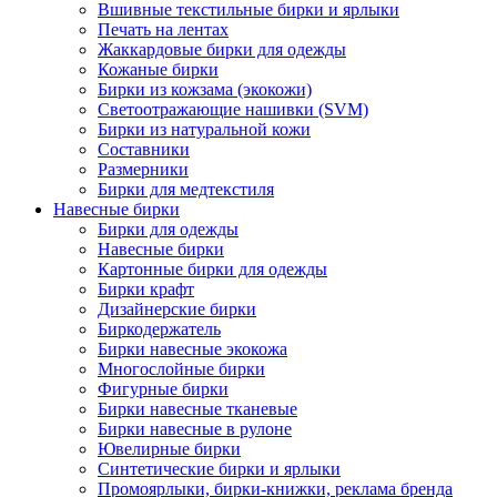
Вшивные текстильные бирки и ярлыки
Печать на лентах
Жаккардовые бирки для одежды
Кожаные бирки
Бирки из кожзама (экокожи)
Светоотражающие нашивки (SVM)
Бирки из натуральной кожи
Составники
Размерники
Бирки для медтекстиля
Навесные бирки
Бирки для одежды
Навесные бирки
Картонные бирки для одежды
Бирки крафт
Дизайнерские бирки
Биркодержатель
Бирки навесные экокожа
Многослойные бирки
Фигурные бирки
Бирки навесные тканевые
Бирки навесные в рулоне
Ювелирные бирки
Синтетические бирки и ярлыки
Промоярлыки, бирки-книжки, реклама бренда