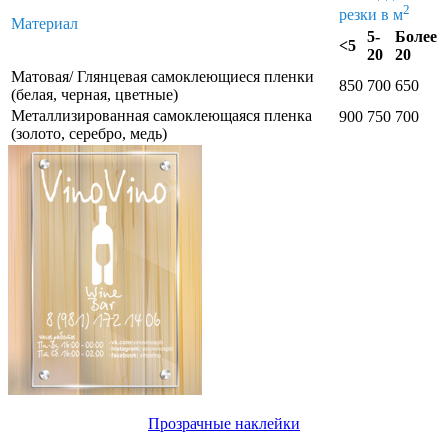
2
резки в м
Материал
5-
Более
<5
20
20
Матовая/ Глянцевая самоклеющиеся пленки
850
700
650
(белая, черная, цветные)
Металлизированная самоклеющаяся пленка
900
750
700
(золото, серебро, медь)
Прозрачные наклейки