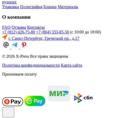
рулонах
Упаковка
Полиграфия
Бланки
Материалы
О компании
FAQ
Отзывы
Контакты
+7 (812) 426-75-80
+7 (804) 333-85-50
(с 10:00 до 18:00)
г. Санкт-Петербург, Греческий пр., д.17
© 2026 X-Press Все права защищены
Политика конфиденциальности
Карта сайта
Принимаем оплату