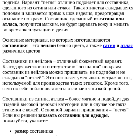
подгиба. Вариант “петля” отлично подойдет для составника,
сделанного из сатина или атласа. Такая этикетка складывается
пополам и вшивается прямо в шов изделия, предотвращая
осыпание по краям. Составник, сделанный
из сатина или
атласа
, получится мягким, не будет царапать кожу и мешать
во время эксплуатации изделия.
Основные материалы, из которых изготавливаются
составники
– это
нейлон
белого цвета, а также
сатин
и
атлас
различных цветов.
Составники из нейлона – отличный бюджетный вариант.
Благодаря жесткости и отсутствию “осыпания” по краям
составник из нейлона можно пришивать, не подгибая и не
складывая “петлей”. Это позволяет уменьшить метраж ленты,
используемой для производства таких этикеток. Кроме того,
сама по себе нейлоновая лента отличается низкой ценой.
Составники из сатина, атласа – более мягкие и подойдут для
изделий высокой ценовой категории или в случае контакта
этикетки с кожей. Основной вариант пришивания – “петля”.
Если вы решили
заказать составник для одежды
,
пожалуйста, укажите:
размер составника