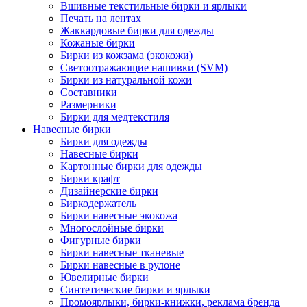
Вшивные текстильные бирки и ярлыки
Печать на лентах
Жаккардовые бирки для одежды
Кожаные бирки
Бирки из кожзама (экокожи)
Светоотражающие нашивки (SVM)
Бирки из натуральной кожи
Составники
Размерники
Бирки для медтекстиля
Навесные бирки
Бирки для одежды
Навесные бирки
Картонные бирки для одежды
Бирки крафт
Дизайнерские бирки
Биркодержатель
Бирки навесные экокожа
Многослойные бирки
Фигурные бирки
Бирки навесные тканевые
Бирки навесные в рулоне
Ювелирные бирки
Синтетические бирки и ярлыки
Промоярлыки, бирки-книжки, реклама бренда