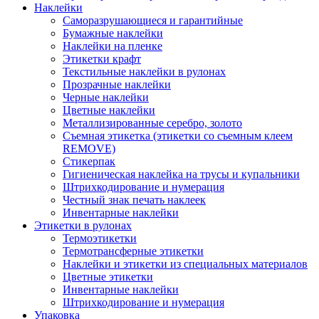
Наклейки
Саморазрушающиеся и гарантийные
Бумажные наклейки
Наклейки на пленке
Этикетки крафт
Текстильные наклейки в рулонах
Прозрачные наклейки
Черные наклейки
Цветные наклейки
Металлизированные серебро, золото
Съемная этикетка (этикетки со съемным клеем
REMOVE)
Стикерпак
Гигиеническая наклейка на трусы и купальники
Штрихкодирование и нумерация
Честный знак печать наклеек
Инвентарные наклейки
Этикетки в рулонах
Термоэтикетки
Термотрансферные этикетки
Наклейки и этикетки из специальных материалов
Цветные этикетки
Инвентарные наклейки
Штрихкодирование и нумерация
Упаковка