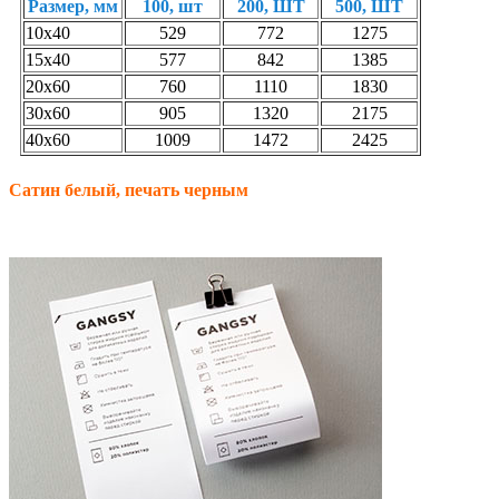
Размер, мм
100, шт
200, ШТ
500, ШТ
10х40
529
772
1275
15х40
577
842
1385
20х60
760
1110
1830
30х60
905
1320
2175
40х60
1009
1472
2425
Сатин белый, печать черным