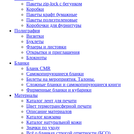
Пакеты zip-lock с бегунком
Коробки
Пакеты крафт бумажные
Пакеты полиэтиленовые
Коробочки для фурнитуры
Полиграфия
Визитки
Буклеты
Флаеры и листовки
Открытки и приглашения
Блокноты
Бланки
Бланк CMR
Самокопирующиеся бланки
Билеты на мероприятия. Талоны.
Сложные бланки и самокопирующиеся книги
Фирменные бланки и кубарики
Материалы
Каталог лент для печати
Цвет термотрансферной печати
Описание материалов
Каталог кожзама
Каталог натуральной кожи
Значки по уходу
Всё о бланках строгой отчетности (БСО)