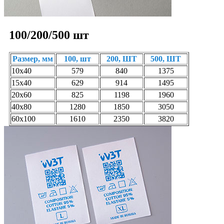
100/200/500 шт
Размер, мм
100, шт
200, ШТ
500, ШТ
10х40
579
840
1375
15х40
629
914
1495
20х60
825
1198
1960
40х80
1280
1850
3050
60х100
1610
2350
3820