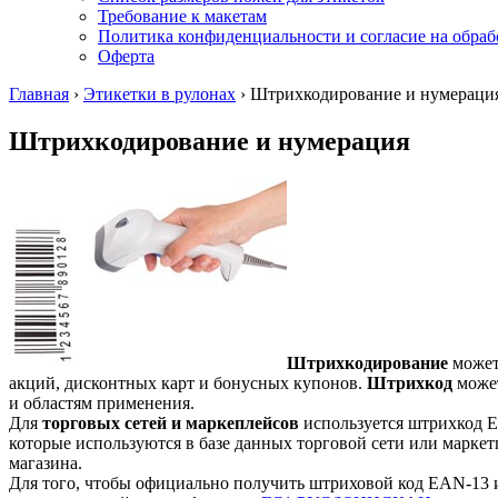
Требование к макетам
Политика конфиденциальности и согласие на обра
Оферта
Главная
›
Этикетки в рулонах
›
Штрихкодирование и нумераци
Штрихкодирование и нумерация
Штрихкодирование
может 
акций, дисконтных карт и бонусных купонов.
Штрихкод
может
и областям применения.
Для
торговых сетей и маркеплейсов
используется штрихкод 
которые используются в базе данных торговой сети или маркет
магазина.
Для того, чтобы официально получить штриховой код EAN-13