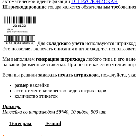
автоматической идентификации
ГС1 РУС/ЮНИСКАН
Штрихкодирование
товара является обязательным требование
Для
складского учета
используются штрихко
Это позволяет включать описания в штрихкод, т.е. использов
Мы выполняем
генерацию штрихкода
любого типа и его нанес
на ваши фирменные этикетки. При печати качество чтения штр
Если вы решили
заказать печать штрихкода
, пожалуйста, ука
размер наклейки
ассортимент, количество видов штрихкодов
количество этикеток
Пример:
Наклейка со штрихкодом 58*40, 10 видов, 500 шт
Телеграм
E-mail