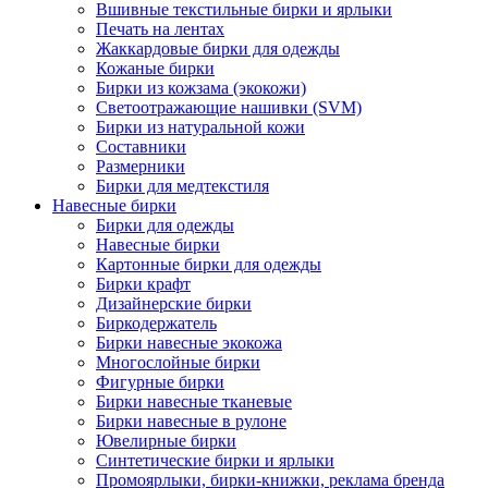
Вшивные текстильные бирки и ярлыки
Печать на лентах
Жаккардовые бирки для одежды
Кожаные бирки
Бирки из кожзама (экокожи)
Светоотражающие нашивки (SVM)
Бирки из натуральной кожи
Составники
Размерники
Бирки для медтекстиля
Навесные бирки
Бирки для одежды
Навесные бирки
Картонные бирки для одежды
Бирки крафт
Дизайнерские бирки
Биркодержатель
Бирки навесные экокожа
Многослойные бирки
Фигурные бирки
Бирки навесные тканевые
Бирки навесные в рулоне
Ювелирные бирки
Синтетические бирки и ярлыки
Промоярлыки, бирки-книжки, реклама бренда