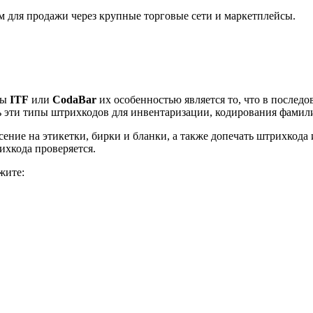
м для продажи через крупные торговые сети и маркетплейсы.
ды
ITF
или
CodaBar
их особенностью является то, что в послед
ать эти типы штрихкодов для инвентаризации, кодирования фами
ение на этикетки, бирки и бланки, а также допечать штрихкода 
ихкода проверяется.
жите: