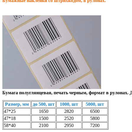
Бумажные наклейки со штрихкодом, в рулонах.
Бумага полуглянцевая, печать черным, формат в рулонах. Д
Размер, мм
до 500, шт
1000, шт
5000, шт
47*25
1650
2820
6500
47*18
1500
2520
5800
58*40
2100
2950
7200