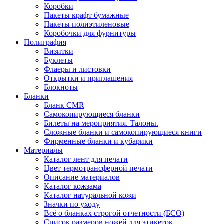
Коробки
Пакеты крафт бумажные
Пакеты полиэтиленовые
Коробочки для фурнитуры
Полиграфия
Визитки
Буклеты
Флаеры и листовки
Открытки и приглашения
Блокноты
Бланки
Бланк CMR
Самокопирующиеся бланки
Билеты на мероприятия. Талоны.
Сложные бланки и самокопирующиеся книги
Фирменные бланки и кубарики
Материалы
Каталог лент для печати
Цвет термотрансферной печати
Описание материалов
Каталог кожзама
Каталог натуральной кожи
Значки по уходу
Всё о бланках строгой отчетности (БСО)
Список размеров ножей для этикеток