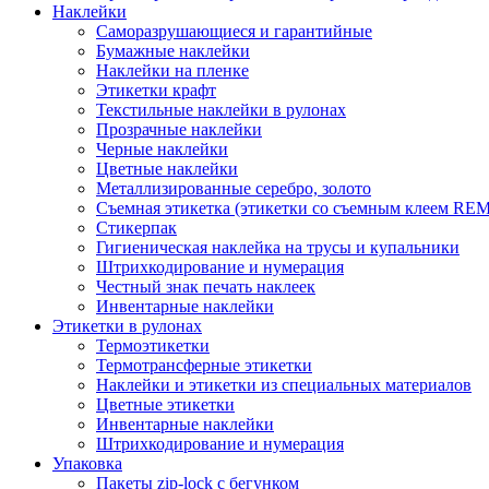
Наклейки
Саморазрушающиеся и гарантийные
Бумажные наклейки
Наклейки на пленке
Этикетки крафт
Текстильные наклейки в рулонах
Прозрачные наклейки
Черные наклейки
Цветные наклейки
Металлизированные серебро, золото
Съемная этикетка (этикетки со съемным клеем R
Стикерпак
Гигиеническая наклейка на трусы и купальники
Штрихкодирование и нумерация
Честный знак печать наклеек
Инвентарные наклейки
Этикетки в рулонах
Термоэтикетки
Термотрансферные этикетки
Наклейки и этикетки из специальных материалов
Цветные этикетки
Инвентарные наклейки
Штрихкодирование и нумерация
Упаковка
Пакеты zip-lock с бегунком