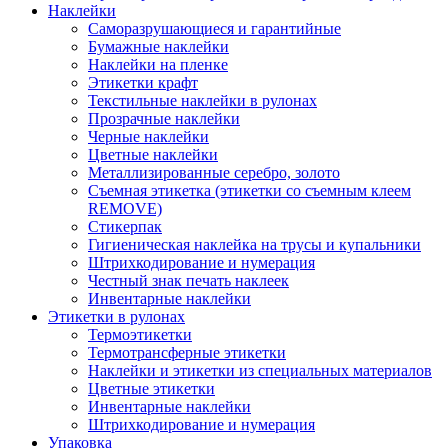
Наклейки
Саморазрушающиеся и гарантийные
Бумажные наклейки
Наклейки на пленке
Этикетки крафт
Текстильные наклейки в рулонах
Прозрачные наклейки
Черные наклейки
Цветные наклейки
Металлизированные серебро, золото
Съемная этикетка (этикетки со съемным клеем
REMOVE)
Стикерпак
Гигиеническая наклейка на трусы и купальники
Штрихкодирование и нумерация
Честный знак печать наклеек
Инвентарные наклейки
Этикетки в рулонах
Термоэтикетки
Термотрансферные этикетки
Наклейки и этикетки из специальных материалов
Цветные этикетки
Инвентарные наклейки
Штрихкодирование и нумерация
Упаковка