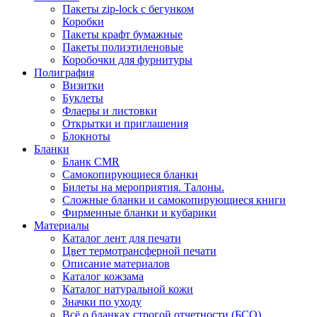
Пакеты zip-lock с бегунком
Коробки
Пакеты крафт бумажные
Пакеты полиэтиленовые
Коробочки для фурнитуры
Полиграфия
Визитки
Буклеты
Флаеры и листовки
Открытки и приглашения
Блокноты
Бланки
Бланк CMR
Самокопирующиеся бланки
Билеты на мероприятия. Талоны.
Сложные бланки и самокопирующиеся книги
Фирменные бланки и кубарики
Материалы
Каталог лент для печати
Цвет термотрансферной печати
Описание материалов
Каталог кожзама
Каталог натуральной кожи
Значки по уходу
Всё о бланках строгой отчетности (БСО)