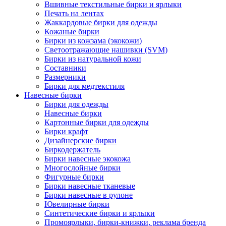
Вшивные текстильные бирки и ярлыки
Печать на лентах
Жаккардовые бирки для одежды
Кожаные бирки
Бирки из кожзама (экокожи)
Светоотражающие нашивки (SVM)
Бирки из натуральной кожи
Составники
Размерники
Бирки для медтекстиля
Навесные бирки
Бирки для одежды
Навесные бирки
Картонные бирки для одежды
Бирки крафт
Дизайнерские бирки
Биркодержатель
Бирки навесные экокожа
Многослойные бирки
Фигурные бирки
Бирки навесные тканевые
Бирки навесные в рулоне
Ювелирные бирки
Синтетические бирки и ярлыки
Промоярлыки, бирки-книжки, реклама бренда