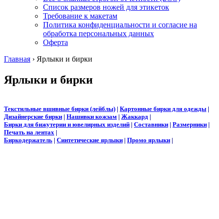
Список размеров ножей для этикеток
Требование к макетам
Политика конфиденциальности и согласие на
обработка персональных данных
Оферта
Главная
›
Ярлыки и бирки
Ярлыки и бирки
Текстильные вшивные бирки (лейблы)
|
Картонные бирки для одежды
|
Дизайнерские бирки
|
Нашивки кожзам
|
Жаккард
|
Бирки для бижутерии и ювелирных изделий
|
Составники
|
Размерники
|
Печать на лентах
|
Биркодержатель
|
Синтетические ярлыки
|
Промо ярлыки
|