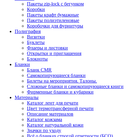
Пакеты zip-lock с бегунком
Коробки
Пакеты крафт бумажные
Пакеты полиэтиленовые
Коробочки для фурнитуры
Полиграфия
Визитки
Буклеты
Флаеры и листовки
Открытки и приглашения
Блокноты
Бланки
Бланк CMR
Самокопирующиеся бланки
Билеты на мероприятия. Талоны.
Сложные бланки и самокопирующиеся книги
Фирменные бланки и кубарики
Материалы
Каталог лент для печати
Цвет термотрансферной печати
Описание материалов
Каталог кожзама
Каталог натуральной кожи
Значки по уходу
Всё о бланках строгой отчетности (БСО)