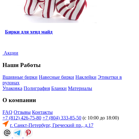
Бирки для хенд майд
Акции
Наши Работы
Вшивные бирки
Навесные бирки
Наклейки
Этикетки в
рулонах
Упаковка
Полиграфия
Бланки
Материалы
О компании
FAQ
Отзывы
Контакты
+7 (812) 426-75-80
+7 (804) 333-85-50
(с 10:00 до 18:00)
г. Санкт-Петербург, Греческий пр., д.17