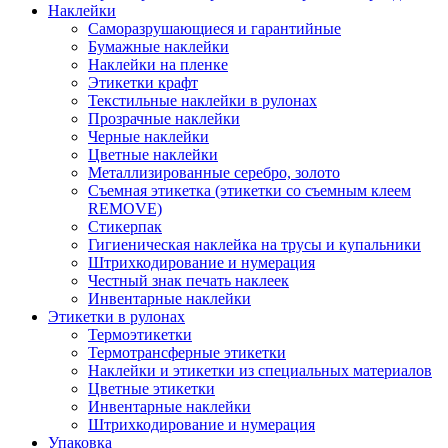
Наклейки
Саморазрушающиеся и гарантийные
Бумажные наклейки
Наклейки на пленке
Этикетки крафт
Текстильные наклейки в рулонах
Прозрачные наклейки
Черные наклейки
Цветные наклейки
Металлизированные серебро, золото
Съемная этикетка (этикетки со съемным клеем
REMOVE)
Стикерпак
Гигиеническая наклейка на трусы и купальники
Штрихкодирование и нумерация
Честный знак печать наклеек
Инвентарные наклейки
Этикетки в рулонах
Термоэтикетки
Термотрансферные этикетки
Наклейки и этикетки из специальных материалов
Цветные этикетки
Инвентарные наклейки
Штрихкодирование и нумерация
Упаковка