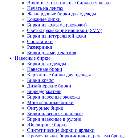
Вшивные текстильные бирки и ярлыки
Печать на лентах
Жаккардовые бирки для одежды
Кожаные бирки
Бирки из кожзама (экокожи)
Светоотражающие нашивки (SVM)
Бирки из натуральной кожи
Составники
Размерники
Бирки для медтекстиля
Навесные бирки
Бирки для одежды
Навесные бирки
Картонные бирки для одежды
Бирки крафт
Дизайнерские бирки
Биркодержатель
Бирки навесные экокожа
Многослойные бирки
Фигурные бирки
Бирки навесные тканевые
Бирки навесные в рулоне
Ювелирные бирки
Синтетические бирки и ярлыки
Промоярлыки, бирки-книжки, реклама бренда