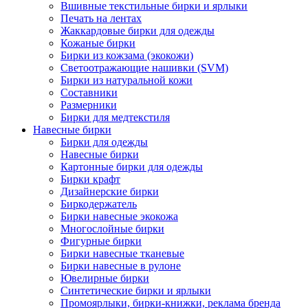
Вшивные текстильные бирки и ярлыки
Печать на лентах
Жаккардовые бирки для одежды
Кожаные бирки
Бирки из кожзама (экокожи)
Светоотражающие нашивки (SVM)
Бирки из натуральной кожи
Составники
Размерники
Бирки для медтекстиля
Навесные бирки
Бирки для одежды
Навесные бирки
Картонные бирки для одежды
Бирки крафт
Дизайнерские бирки
Биркодержатель
Бирки навесные экокожа
Многослойные бирки
Фигурные бирки
Бирки навесные тканевые
Бирки навесные в рулоне
Ювелирные бирки
Синтетические бирки и ярлыки
Промоярлыки, бирки-книжки, реклама бренда