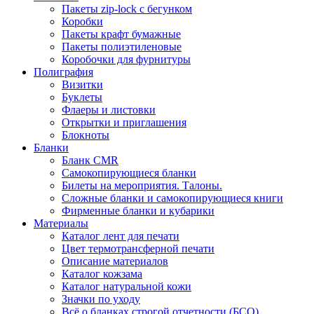
Пакеты zip-lock с бегунком
Коробки
Пакеты крафт бумажные
Пакеты полиэтиленовые
Коробочки для фурнитуры
Полиграфия
Визитки
Буклеты
Флаеры и листовки
Открытки и приглашения
Блокноты
Бланки
Бланк CMR
Самокопирующиеся бланки
Билеты на мероприятия. Талоны.
Сложные бланки и самокопирующиеся книги
Фирменные бланки и кубарики
Материалы
Каталог лент для печати
Цвет термотрансферной печати
Описание материалов
Каталог кожзама
Каталог натуральной кожи
Значки по уходу
Всё о бланках строгой отчетности (БСО)