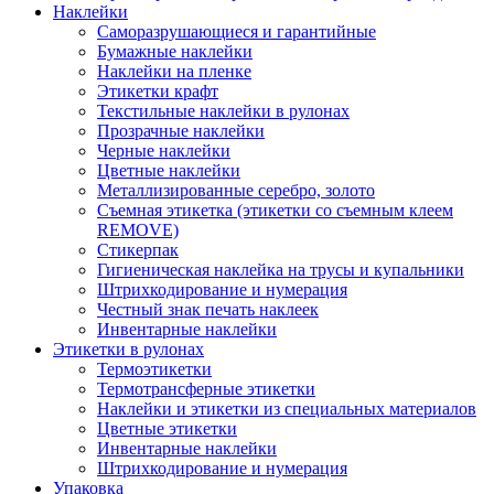
Наклейки
Саморазрушающиеся и гарантийные
Бумажные наклейки
Наклейки на пленке
Этикетки крафт
Текстильные наклейки в рулонах
Прозрачные наклейки
Черные наклейки
Цветные наклейки
Металлизированные серебро, золото
Съемная этикетка (этикетки со съемным клеем
REMOVE)
Стикерпак
Гигиеническая наклейка на трусы и купальники
Штрихкодирование и нумерация
Честный знак печать наклеек
Инвентарные наклейки
Этикетки в рулонах
Термоэтикетки
Термотрансферные этикетки
Наклейки и этикетки из специальных материалов
Цветные этикетки
Инвентарные наклейки
Штрихкодирование и нумерация
Упаковка