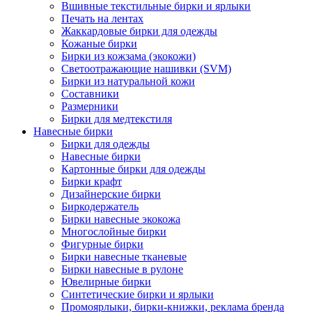
Вшивные текстильные бирки и ярлыки
Печать на лентах
Жаккардовые бирки для одежды
Кожаные бирки
Бирки из кожзама (экокожи)
Светоотражающие нашивки (SVM)
Бирки из натуральной кожи
Составники
Размерники
Бирки для медтекстиля
Навесные бирки
Бирки для одежды
Навесные бирки
Картонные бирки для одежды
Бирки крафт
Дизайнерские бирки
Биркодержатель
Бирки навесные экокожа
Многослойные бирки
Фигурные бирки
Бирки навесные тканевые
Бирки навесные в рулоне
Ювелирные бирки
Синтетические бирки и ярлыки
Промоярлыки, бирки-книжки, реклама бренда