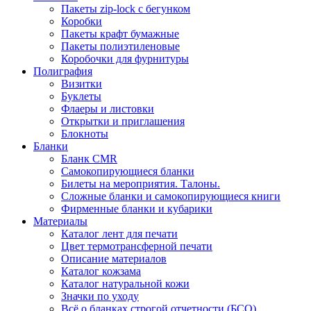
Пакеты zip-lock с бегунком
Коробки
Пакеты крафт бумажные
Пакеты полиэтиленовые
Коробочки для фурнитуры
Полиграфия
Визитки
Буклеты
Флаеры и листовки
Открытки и приглашения
Блокноты
Бланки
Бланк CMR
Самокопирующиеся бланки
Билеты на мероприятия. Талоны.
Сложные бланки и самокопирующиеся книги
Фирменные бланки и кубарики
Материалы
Каталог лент для печати
Цвет термотрансферной печати
Описание материалов
Каталог кожзама
Каталог натуральной кожи
Значки по уходу
Всё о бланках строгой отчетности (БСО)