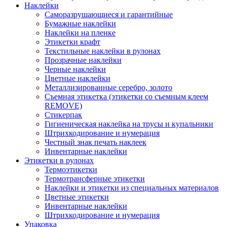
Наклейки
Саморазрушающиеся и гарантийные
Бумажные наклейки
Наклейки на пленке
Этикетки крафт
Текстильные наклейки в рулонах
Прозрачные наклейки
Черные наклейки
Цветные наклейки
Металлизированные серебро, золото
Съемная этикетка (этикетки со съемным клеем
REMOVE)
Стикерпак
Гигиеническая наклейка на трусы и купальники
Штрихкодирование и нумерация
Честный знак печать наклеек
Инвентарные наклейки
Этикетки в рулонах
Термоэтикетки
Термотрансферные этикетки
Наклейки и этикетки из специальных материалов
Цветные этикетки
Инвентарные наклейки
Штрихкодирование и нумерация
Упаковка