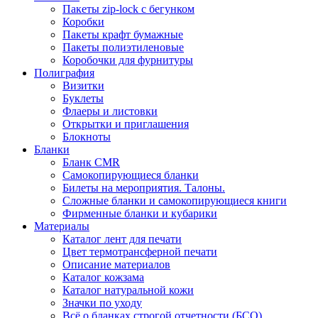
Пакеты zip-lock с бегунком
Коробки
Пакеты крафт бумажные
Пакеты полиэтиленовые
Коробочки для фурнитуры
Полиграфия
Визитки
Буклеты
Флаеры и листовки
Открытки и приглашения
Блокноты
Бланки
Бланк CMR
Самокопирующиеся бланки
Билеты на мероприятия. Талоны.
Сложные бланки и самокопирующиеся книги
Фирменные бланки и кубарики
Материалы
Каталог лент для печати
Цвет термотрансферной печати
Описание материалов
Каталог кожзама
Каталог натуральной кожи
Значки по уходу
Всё о бланках строгой отчетности (БСО)