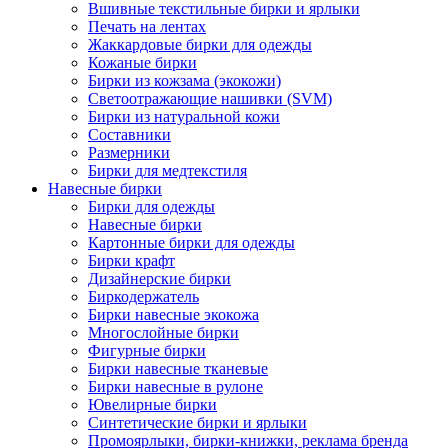
Вшивные текстильные бирки и ярлыки
Печать на лентах
Жаккардовые бирки для одежды
Кожаные бирки
Бирки из кожзама (экокожи)
Светоотражающие нашивки (SVM)
Бирки из натуральной кожи
Составники
Размерники
Бирки для медтекстиля
Навесные бирки
Бирки для одежды
Навесные бирки
Картонные бирки для одежды
Бирки крафт
Дизайнерские бирки
Биркодержатель
Бирки навесные экокожа
Многослойные бирки
Фигурные бирки
Бирки навесные тканевые
Бирки навесные в рулоне
Ювелирные бирки
Синтетические бирки и ярлыки
Промоярлыки, бирки-книжки, реклама бренда