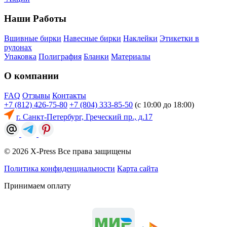
Наши Работы
Вшивные бирки
Навесные бирки
Наклейки
Этикетки в
рулонах
Упаковка
Полиграфия
Бланки
Материалы
О компании
FAQ
Отзывы
Контакты
+7 (812) 426-75-80
+7 (804) 333-85-50
(с 10:00 до 18:00)
г. Санкт-Петербург, Греческий пр., д.17
© 2026 X-Press Все права защищены
Политика конфиденциальности
Карта сайта
Принимаем оплату