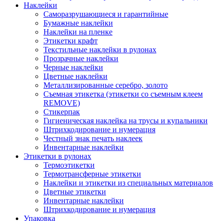
Наклейки
Саморазрушающиеся и гарантийные
Бумажные наклейки
Наклейки на пленке
Этикетки крафт
Текстильные наклейки в рулонах
Прозрачные наклейки
Черные наклейки
Цветные наклейки
Металлизированные серебро, золото
Съемная этикетка (этикетки со съемным клеем
REMOVE)
Стикерпак
Гигиеническая наклейка на трусы и купальники
Штрихкодирование и нумерация
Честный знак печать наклеек
Инвентарные наклейки
Этикетки в рулонах
Термоэтикетки
Термотрансферные этикетки
Наклейки и этикетки из специальных материалов
Цветные этикетки
Инвентарные наклейки
Штрихкодирование и нумерация
Упаковка