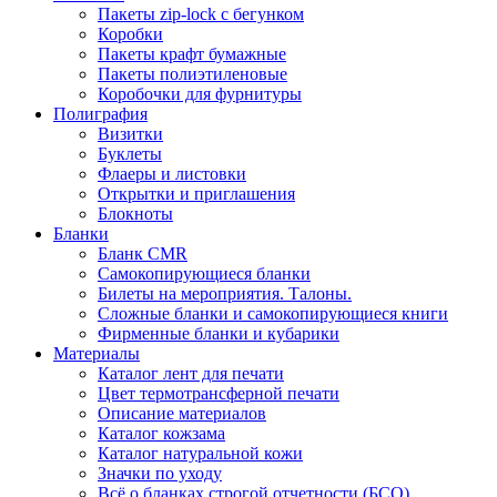
Пакеты zip-lock с бегунком
Коробки
Пакеты крафт бумажные
Пакеты полиэтиленовые
Коробочки для фурнитуры
Полиграфия
Визитки
Буклеты
Флаеры и листовки
Открытки и приглашения
Блокноты
Бланки
Бланк CMR
Самокопирующиеся бланки
Билеты на мероприятия. Талоны.
Сложные бланки и самокопирующиеся книги
Фирменные бланки и кубарики
Материалы
Каталог лент для печати
Цвет термотрансферной печати
Описание материалов
Каталог кожзама
Каталог натуральной кожи
Значки по уходу
Всё о бланках строгой отчетности (БСО)