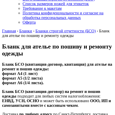
Список размеров ножей для этикеток
Требование к макетам
Политика конфиденциальности и согласие на
обработка персональных данных
Оферта
Главная
›
Бланки
›
Бланки строгой отчетности (БСО)
›
Бланк
для ателье по пошиву и ремонту одежды
Бланк для ателье по пошиву и ремонту
одежды
Бланк БСО (квитанция-договор, квитанция) для ателье на
ремонт и пошив одежды:
формат А4 (1 лист)
формат А5 (1/2 листа)
формат А6 (1/4 листа).
Бланк БСО (квитанция-договор) на ремонт и пошив
одежды
подходит для любых систем налогообложения:
ЕНВД, УСН, ОСНО
и может быть использовано
ООО, ИП и
самозанятыми вместе с кассовым чеком
.
Доставка
по любому адресу
по Санкт-Петербургу, доставка