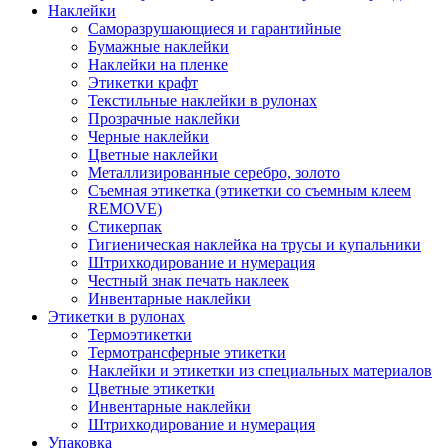
Наклейки
Саморазрушающиеся и гарантийные
Бумажные наклейки
Наклейки на пленке
Этикетки крафт
Текстильные наклейки в рулонах
Прозрачные наклейки
Черные наклейки
Цветные наклейки
Металлизированные серебро, золото
Съемная этикетка (этикетки со съемным клеем
REMOVE)
Стикерпак
Гигиеническая наклейка на трусы и купальники
Штрихкодирование и нумерация
Честный знак печать наклеек
Инвентарные наклейки
Этикетки в рулонах
Термоэтикетки
Термотрансферные этикетки
Наклейки и этикетки из специальных материалов
Цветные этикетки
Инвентарные наклейки
Штрихкодирование и нумерация
Упаковка