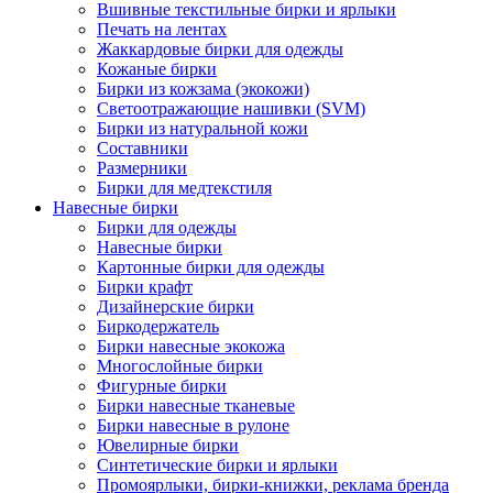
Вшивные текстильные бирки и ярлыки
Печать на лентах
Жаккардовые бирки для одежды
Кожаные бирки
Бирки из кожзама (экокожи)
Светоотражающие нашивки (SVM)
Бирки из натуральной кожи
Составники
Размерники
Бирки для медтекстиля
Навесные бирки
Бирки для одежды
Навесные бирки
Картонные бирки для одежды
Бирки крафт
Дизайнерские бирки
Биркодержатель
Бирки навесные экокожа
Многослойные бирки
Фигурные бирки
Бирки навесные тканевые
Бирки навесные в рулоне
Ювелирные бирки
Синтетические бирки и ярлыки
Промоярлыки, бирки-книжки, реклама бренда