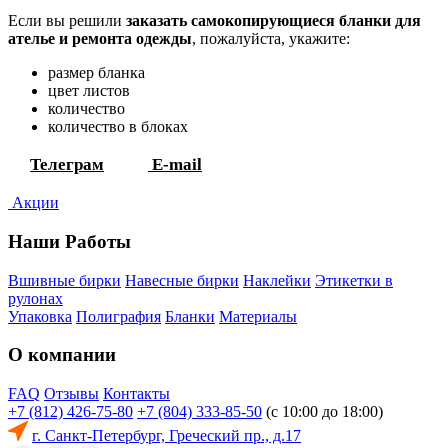
Если вы решили
заказать самокопирующиеся бланки для
ателье и ремонта одежды
, пожалуйста, укажите:
размер бланка
цвет листов
количество
количество в блоках
Телеграм
E-mail
Акции
Наши Работы
Вшивные бирки
Навесные бирки
Наклейки
Этикетки в
рулонах
Упаковка
Полиграфия
Бланки
Материалы
О компании
FAQ
Отзывы
Контакты
+7 (812) 426-75-80
+7 (804) 333-85-50
(с 10:00 до 18:00)
г. Санкт-Петербург, Греческий пр., д.17